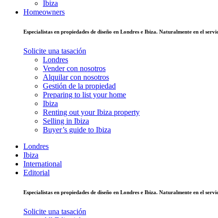
Ibiza
Homeowners
Especialistas en propiedades de diseño en Londres e Ibiza. Naturalmente en el ser
Solicite una tasación
Londres
Vender con nosotros
Alquilar con nosotros
Gestión de la propiedad
Preparing to list your home
Ibiza
Renting out your Ibiza property
Selling in Ibiza
Buyer’s guide to Ibiza
Londres
Ibiza
International
Editorial
Especialistas en propiedades de diseño en Londres e Ibiza. Naturalmente en el ser
Solicite una tasación