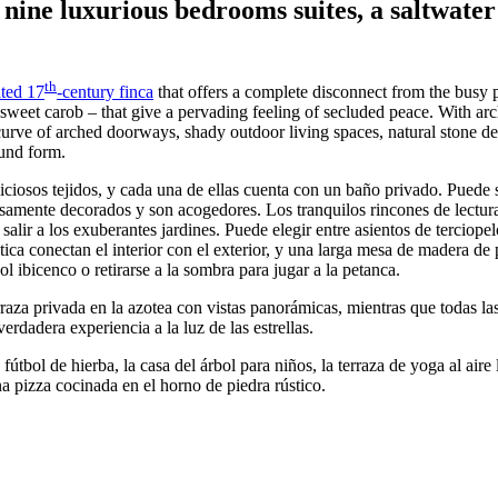
h nine luxurious bedrooms suites, a saltwate
th
ated 17
-century finca
that offers a complete disconnect from the busy p
d sweet carob – that give a pervading feeling of secluded peace. With arc
curve of arched doorways, shady outdoor living spaces, natural stone det
ound form.
ciosos tejidos, y cada una de ellas cuenta con un baño privado. Puede se
osamente decorados y son acogedores. Los tranquilos rincones de lectura
 salir a los exuberantes jardines. Puede elegir entre asientos de terciop
tica conectan el interior con el exterior, y una larga mesa de madera de
ol ibicenco o retirarse a la sombra para jugar a la petanca.
erraza privada en la azotea con vistas panorámicas, mientras que todas las
verdadera experiencia a la luz de las estrellas.
útbol de hierba, la casa del árbol para niños, la terraza de yoga al aire 
na pizza cocinada en el horno de piedra rústico.