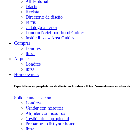
All Editorial
Diario
Revista
Directorio de diseño
Films
Catálogo anterior
London Neighbourhood Guides
Inside Ibiza – Area Guides
Comprar
Londres
Ibiza
Alquilar
Londres
Ibiza
Homeowners
Especialistas en propiedades de diseño en Londres e Ibiza. Naturalmente en el ser
Solicite una tasación
Londres
Vender con nosotros
Alquilar con nosotros
Gestión de la propiedad
Preparing to list your home
Ibiza