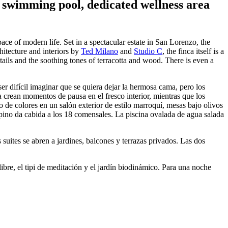
r swimming pool, dedicated wellness area
ace of modern life. Set in a spectacular estate in San Lorenzo, the
hitecture and interiors by
Ted Milano
and
Studio C
, the finca itself is a
ails and the soothing tones of terracotta and wood. There is even a
r difícil imaginar que se quiera dejar la hermosa cama, pero los
 crean momentos de pausa en el fresco interior, mientras que los
elo de colores en un salón exterior de estilo marroquí, mesas bajo olivos
 pino da cabida a los 18 comensales. La piscina ovalada de agua salada
 suites se abren a jardines, balcones y terrazas privados. Las dos
libre, el tipi de meditación y el jardín biodinámico. Para una noche