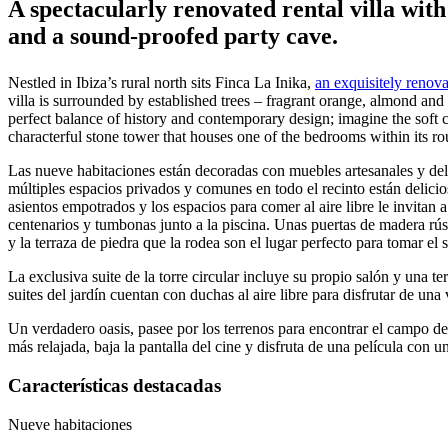
A spectacularly renovated rental villa wit
and a sound-proofed party cave.
Nestled in Ibiza’s rural north sits Finca La Inika,
an exquisitely renov
villa is surrounded by established trees ­­– fragrant orange, almond an
perfect balance of history and contemporary design; imagine the soft 
characterful stone tower that houses one of the bedrooms within its r
Las nueve habitaciones están decoradas con muebles artesanales y deli
múltiples espacios privados y comunes en todo el recinto están delici
asientos empotrados y los espacios para comer al aire libre le invitan a
centenarios y tumbonas junto a la piscina. Unas puertas de madera rús
y la terraza de piedra que la rodea son el lugar perfecto para tomar el s
La exclusiva suite de la torre circular incluye su propio salón y una t
suites del jardín cuentan con duchas al aire libre para disfrutar de una 
Un verdadero oasis, pasee por los terrenos para encontrar el campo de f
más relajada, baja la pantalla del cine y disfruta de una película con u
Características destacadas
Nueve habitaciones