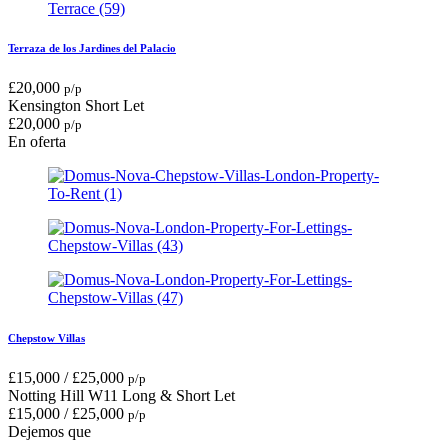
Terraza de los Jardines del Palacio
£
20,000
p/p
Kensington
Short Let
£
20,000
p/p
En oferta
Chepstow Villas
£
15,000
/
£
25,000
p/p
Notting Hill W11
Long & Short Let
£
15,000
/
£
25,000
p/p
Dejemos que