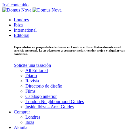
Ir al contenido
Londres
Ibiza
International
Editorial
Especialistas en propiedades de diseño en Londres e Ibiza. Naturalmente en el
servicio personal. Le ayudaremos a comprar mejor, vender mejor y alquilar con
confianza.
Solicite una tasación
All Editorial
Diario
Revista
Directorio de diseño
Films
Catálogo anterior
London Neighbourhood Guides
Inside Ibiza – Area Guides
Comprar
Londres
Ibiza
Alquilar