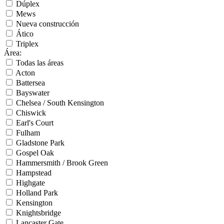
Dúplex
Mews
Nueva construcción
Ático
Triplex
Área
:
Todas las áreas
Acton
Battersea
Bayswater
Chelsea / South Kensington
Chiswick
Earl's Court
Fulham
Gladstone Park
Gospel Oak
Hammersmith / Brook Green
Hampstead
Highgate
Holland Park
Kensington
Knightsbridge
Lancaster Gate