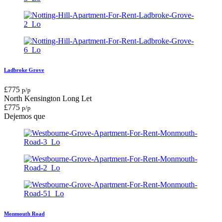
Ladbroke Grove
£
775
p/p
North Kensington
Long Let
£
775
p/p
Dejemos que
Monmouth Road