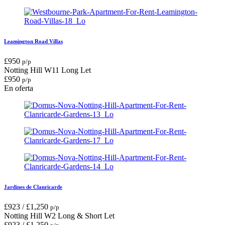
Leamington Road Villas
£
950
p/p
Notting Hill W11
Long Let
£
950
p/p
En oferta
Jardines de Clanricarde
£
923
/
£
1,250
p/p
Notting Hill W2
Long & Short Let
£
923
/
£
1,250