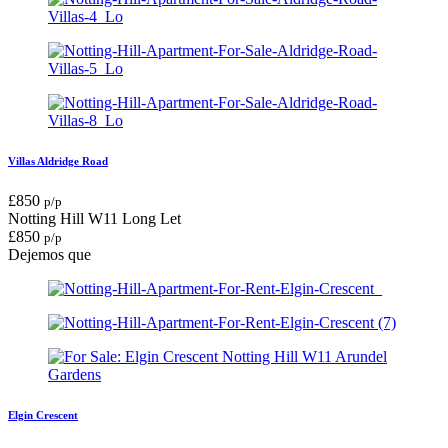
Villas Aldridge Road
£
850
p/p
Notting Hill W11
Long Let
£
850
p/p
Dejemos que
Elgin Crescent