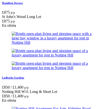
Hamilton Terrace
£
875
p/p
St John's Wood
Long Let
£
875
p/p
En oferta
Ladbroke Gardens
£
850
/
£
1,400
p/p
Notting Hill W11
Long & Short Let
£
850
/
£
1,400
p/p
En oferta