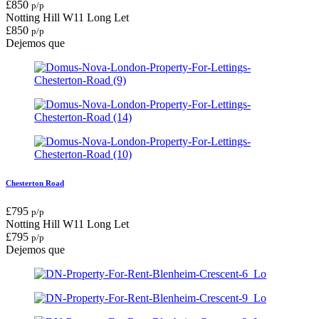
£
850
p/p
Notting Hill W11
Long Let
£
850
p/p
Dejemos que
Chesterton Road
£
795
p/p
Notting Hill W11
Long Let
£
795
p/p
Dejemos que