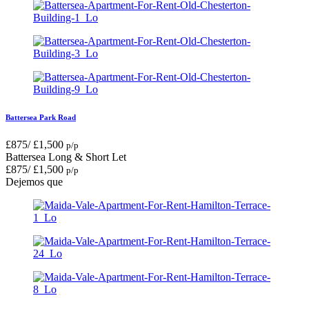
Battersea Park Road
£
875
/
£
1,500
p/p
Battersea
Long & Short Let
£
875
/
£
1,500
p/p
Dejemos que