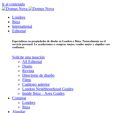
Ir al contenido
Londres
Ibiza
International
Editorial
Especialistas en propiedades de diseño en Londres e Ibiza. Naturalmente en el
servicio personal. Le ayudaremos a comprar mejor, vender mejor y alquilar con
confianza.
Solicite una tasación
All Editorial
Diario
Revista
Directorio de diseño
Films
Catálogo anterior
London Neighbourhood Guides
Inside Ibiza – Area Guides
Comprar
Londres
Ibiza
Alquilar