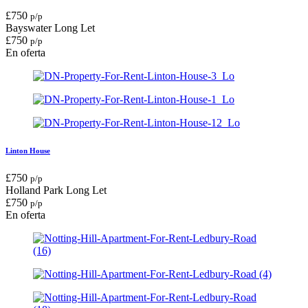
£
750
p/p
Bayswater
Long Let
£
750
p/p
En oferta
Linton House
£
750
p/p
Holland Park
Long Let
£
750
p/p
En oferta