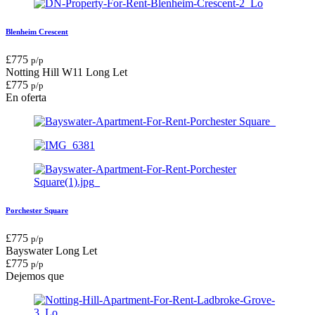
Blenheim Crescent
£
775
p/p
Notting Hill W11
Long Let
£
775
p/p
En oferta
Porchester Square
£
775
p/p
Bayswater
Long Let
£
775
p/p
Dejemos que