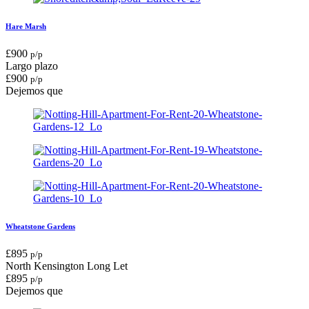
Hare Marsh
£
900
p/p
Largo plazo
£
900
p/p
Dejemos que
Wheatstone Gardens
£
895
p/p
North Kensington
Long Let
£
895
p/p
Dejemos que