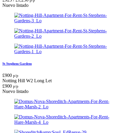
p/p
Nuevo listado
St Stephens Gardens
£
900
p/p
Notting Hill W2
Long Let
£
900
p/p
Nuevo listado