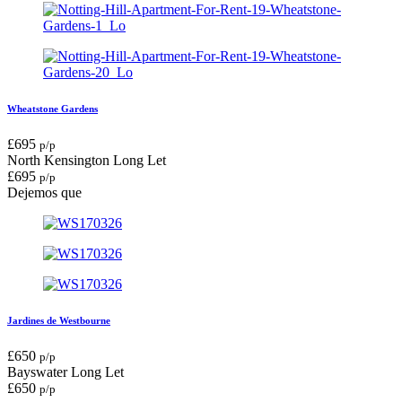
Wheatstone Gardens
£
695
p/p
North Kensington
Long Let
£
695
p/p
Dejemos que
Jardines de Westbourne
£
650
p/p
Bayswater
Long Let
£
650
p/p