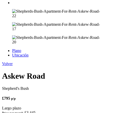
Plano
Ubicación
Volver
Askew Road
Shepherd's Bush
£
795
p/p
Largo plazo
£3,445
Price per month