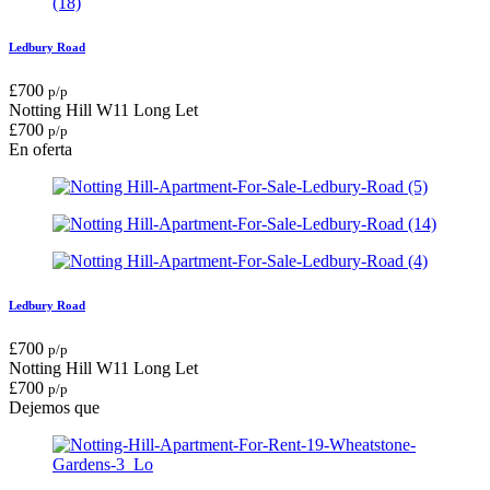
Ledbury Road
£
700
p/p
Notting Hill W11
Long Let
£
700
p/p
En oferta
Ledbury Road
£
700
p/p
Notting Hill W11
Long Let
£
700
p/p
Dejemos que