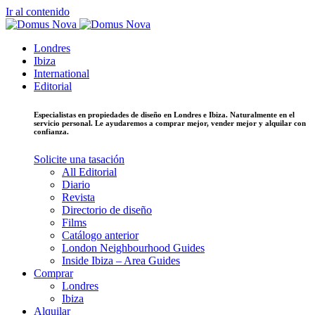
Ir al contenido
Londres
Ibiza
International
Editorial
Especialistas en propiedades de diseño en Londres e Ibiza. Naturalmente en el
servicio personal. Le ayudaremos a comprar mejor, vender mejor y alquilar con
confianza.
Solicite una tasación
All Editorial
Diario
Revista
Directorio de diseño
Films
Catálogo anterior
London Neighbourhood Guides
Inside Ibiza – Area Guides
Comprar
Londres
Ibiza
Alquilar