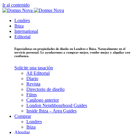
Ir al contenido
Londres
Ibiza
International
Editorial
Especialistas en propiedades de diseño en Londres e Ibiza. Naturalmente en el
servicio personal. Le ayudaremos a comprar mejor, vender mejor y alquilar con
confianza.
Solicite una tasación
All Editorial
Diario
Revista
Directorio de diseño
Films
Catálogo anterior
London Neighbourhood Guides
Inside Ibiza – Area Guides
Comprar
Londres
Ibiza
Alquilar