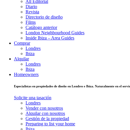
All Editorial
Diario
Revista
Directorio de diseño
Films
Catálogo anterior
London Neighbourhood Guides
Inside Ibiza – Area Guides
Comprar
Londres
Ibiza
Alquilar
Londres
Ibiza
Homeowners
Especialistas en propiedades de diseño en Londres e Ibiza. Naturalmente en el ser
Solicite una tasación
Londres
Vender con nosotros
Alquilar con nosotros
Gestión de la propiedad
Preparing to list your home
Ibiza