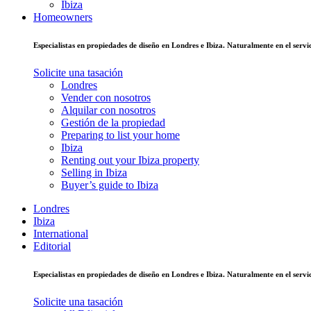
Ibiza
Homeowners
Especialistas en propiedades de diseño en Londres e Ibiza. Naturalmente en el ser
Solicite una tasación
Londres
Vender con nosotros
Alquilar con nosotros
Gestión de la propiedad
Preparing to list your home
Ibiza
Renting out your Ibiza property
Selling in Ibiza
Buyer’s guide to Ibiza
Londres
Ibiza
International
Editorial
Especialistas en propiedades de diseño en Londres e Ibiza. Naturalmente en el ser
Solicite una tasación