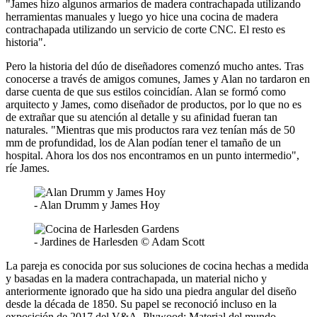
"James hizo algunos armarios de madera contrachapada utilizando
herramientas manuales y luego yo hice una cocina de madera
contrachapada utilizando un servicio de corte CNC. El resto es
historia".
Pero la historia del dúo de diseñadores comenzó mucho antes. Tras
conocerse a través de amigos comunes, James y Alan no tardaron en
darse cuenta de que sus estilos coincidían. Alan se formó como
arquitecto y James, como diseñador de productos, por lo que no es
de extrañar que su atención al detalle y su afinidad fueran tan
naturales. "Mientras que mis productos rara vez tenían más de 50
mm de profundidad, los de Alan podían tener el tamaño de un
hospital. Ahora los dos nos encontramos en un punto intermedio",
ríe James.
- Alan Drumm y James Hoy
- Jardines de Harlesden © Adam Scott
La pareja es conocida por sus soluciones de cocina hechas a medida
y basadas en la madera contrachapada, un material nicho y
anteriormente ignorado que ha sido una piedra angular del diseño
desde la década de 1850. Su papel se reconoció incluso en la
exposición de 2017 del V&A, Plywood: Material del mundo