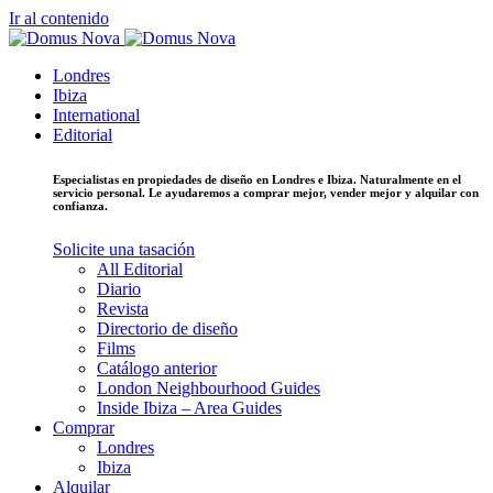
Ir al contenido
Londres
Ibiza
International
Editorial
Especialistas en propiedades de diseño en Londres e Ibiza. Naturalmente en el
servicio personal. Le ayudaremos a comprar mejor, vender mejor y alquilar con
confianza.
Solicite una tasación
All Editorial
Diario
Revista
Directorio de diseño
Films
Catálogo anterior
London Neighbourhood Guides
Inside Ibiza – Area Guides
Comprar
Londres
Ibiza
Alquilar