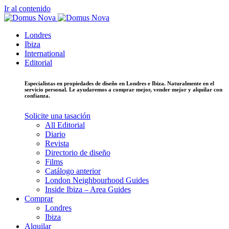
Ir al contenido
Londres
Ibiza
International
Editorial
Especialistas en propiedades de diseño en Londres e Ibiza. Naturalmente en el
servicio personal. Le ayudaremos a comprar mejor, vender mejor y alquilar con
confianza.
Solicite una tasación
All Editorial
Diario
Revista
Directorio de diseño
Films
Catálogo anterior
London Neighbourhood Guides
Inside Ibiza – Area Guides
Comprar
Londres
Ibiza
Alquilar