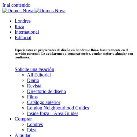
Ir al contenido
Londres
Ibiza
International
Editorial
Especialistas en propiedades de diseño en Londres e Ibiza. Naturalmente en el
servicio personal. Le ayudaremos a comprar mejor, vender mejor y alquilar con
confianza.
Solicite una tasación
All Editorial
Diario
Revista
Directorio de diseño
Films
Catálogo anterior
London Neighbourhood Guides
Inside Ibiza – Area Guides
Comprar
Londres
Ibiza
Alquilar