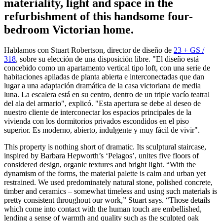
materiality, light and space in the
refurbishment of this handsome four-
bedroom Victorian home.
Hablamos con Stuart Robertson, director de diseño de
23 + GS /
318
, sobre su elección de una disposición libre. "El diseño está
concebido como un apartamento vertical tipo loft, con una serie de
habitaciones apiladas de planta abierta e interconectadas que dan
lugar a una adaptación dramática de la casa victoriana de media
luna. La escalera está en su centro, dentro de un triple vacío teatral
del ala del armario", explicó. "Esta apertura se debe al deseo de
nuestro cliente de interconectar los espacios principales de la
vivienda con los dormitorios privados escondidos en el piso
superior. Es moderno, abierto, indulgente y muy fácil de vivir".
This property is nothing short of dramatic. Its sculptural staircase,
inspired by Barbara Hepworth’s ‘Pelagos’, unites five floors of
considered design, organic textures and bright light. “With the
dynamism of the forms, the material palette is calm and urban yet
restrained. We used predominately natural stone, polished concrete,
timber and ceramics – somewhat timeless and using such materials is
pretty consistent throughout our work,” Stuart says. “Those details
which come into contact with the human touch are embellished,
lending a sense of warmth and quality such as the sculpted oak