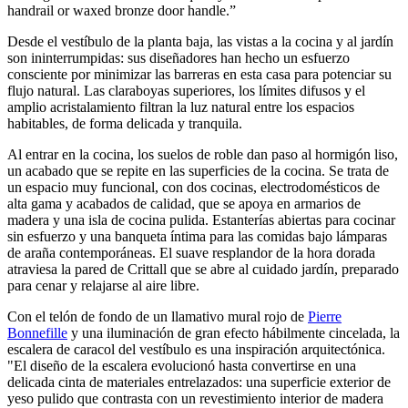
handrail or waxed bronze door handle.”
Desde el vestíbulo de la planta baja, las vistas a la cocina y al jardín
son ininterrumpidas: sus diseñadores han hecho un esfuerzo
consciente por minimizar las barreras en esta casa para potenciar su
flujo natural. Las claraboyas superiores, los límites difusos y el
amplio acristalamiento filtran la luz natural entre los espacios
habitables, de forma delicada y tranquila.
Al entrar en la cocina, los suelos de roble dan paso al hormigón liso,
un acabado que se repite en las superficies de la cocina. Se trata de
un espacio muy funcional, con dos cocinas, electrodomésticos de
alta gama y acabados de calidad, que se apoya en armarios de
madera y una isla de cocina pulida. Estanterías abiertas para cocinar
sin esfuerzo y una banqueta íntima para las comidas bajo lámparas
de araña contemporáneas. El suave resplandor de la hora dorada
atraviesa la pared de Crittall que se abre al cuidado jardín, preparado
para cenar y relajarse al aire libre.
Con el telón de fondo de un llamativo mural rojo de
Pierre
Bonnefille
y una iluminación de gran efecto hábilmente cincelada, la
escalera de caracol del vestíbulo es una inspiración arquitectónica.
"El diseño de la escalera evolucionó hasta convertirse en una
delicada cinta de materiales entrelazados: una superficie exterior de
yeso pulido que contrasta con un revestimiento interior de madera