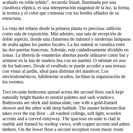
acabado en roble teñido", recuerda Stuart. Iluminada por una
claraboya elíptica, es una interpretación magistral de la luz, la forma,
la textura y el color que contrasta con los bordes afilados de su
estructura.
La vista del rellano desde la primera planta es preciosa: utilícela
como sala de exposición. Más adentro, una sala de recepción de
doble aspecto, donde una chimenea de mármol y modernas lámparas
de araña agitan los puntos focales. La luz natural se canaliza entre
las dos puertas francesas. Además, está cuidadosamente dividido en
zonas. La librería de estanterías abiertas puede utilizarse como bar y
sentarse en la isla de madera lisa con un martini. O siéntate en uno
de los balcones. Desde el vestíbulo se puede acceder a una terraza
con vistas al jardín, ideal para disfrutar del atardecer. Los
electrodomésticos, hábilmente ocultos, facilitan la organización de
los eventos.
Two en-suite bedrooms spread across the second floor, each kept
naturally bright thanks to neutral palettes and sash windows.
Bathrooms are sleek and immaculate, one with a gold-framed
shower and the other with deep bathtub. The master bedroom that
takes over the top floor – all vaulted ceilings, soft light, wooden
accents and a curved entryway. The spacious en-suite is clad in
marble and framed by rooftop views, with copper accents and ashen
timbers. On the lower floor a second reception room music room