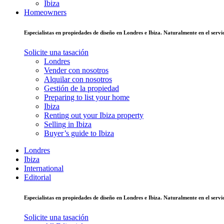
Ibiza
Homeowners
Especialistas en propiedades de diseño en Londres e Ibiza. Naturalmente en el ser
Solicite una tasación
Londres
Vender con nosotros
Alquilar con nosotros
Gestión de la propiedad
Preparing to list your home
Ibiza
Renting out your Ibiza property
Selling in Ibiza
Buyer’s guide to Ibiza
Londres
Ibiza
International
Editorial
Especialistas en propiedades de diseño en Londres e Ibiza. Naturalmente en el ser
Solicite una tasación