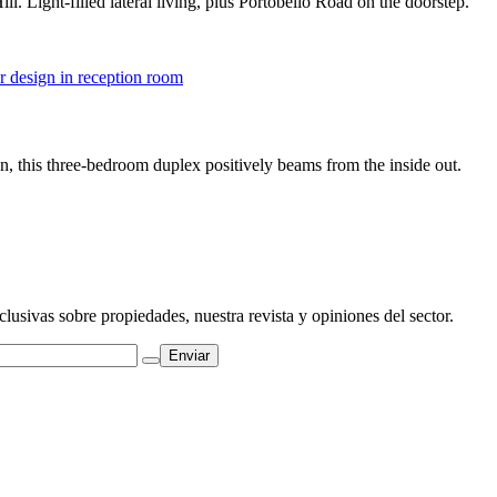
l. Light-filled lateral living, plus Portobello Road on the doorstep.
, this three-bedroom duplex positively beams from the inside out.
clusivas sobre propiedades, nuestra revista y opiniones del sector.