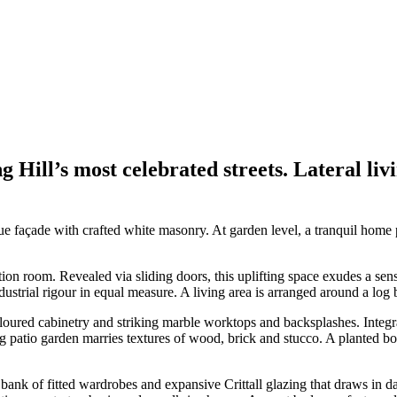
ill’s most celebrated streets. Lateral livin
lue façade with crafted white masonry. At garden level, a tranquil home
ion room. Revealed via sliding doors, this uplifting space exudes a sen
dustrial rigour in equal measure. A living area is arranged around a log 
oured cabinetry and striking marble worktops and backsplashes. Integr
cing patio garden marries textures of wood, brick and stucco. A planted bo
k of fitted wardrobes and expansive Crittall glazing that draws in daylig