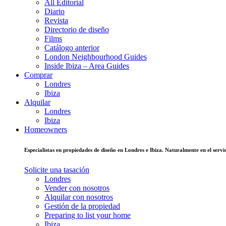
All Editorial
Diario
Revista
Directorio de diseño
Films
Catálogo anterior
London Neighbourhood Guides
Inside Ibiza – Area Guides
Comprar
Londres
Ibiza
Alquilar
Londres
Ibiza
Homeowners
Especialistas en propiedades de diseño en Londres e Ibiza. Naturalmente en el ser
Solicite una tasación
Londres
Vender con nosotros
Alquilar con nosotros
Gestión de la propiedad
Preparing to list your home
Ibiza