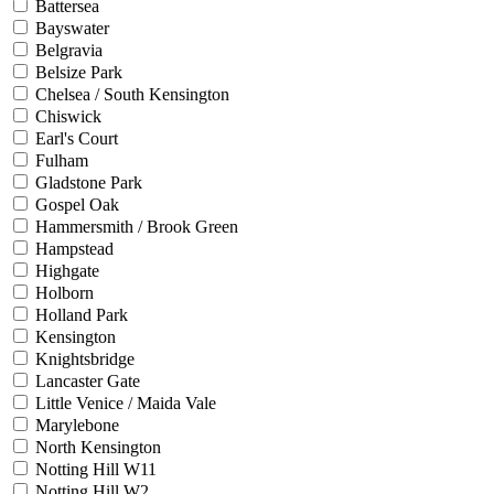
Battersea
Bayswater
Belgravia
Belsize Park
Chelsea / South Kensington
Chiswick
Earl's Court
Fulham
Gladstone Park
Gospel Oak
Hammersmith / Brook Green
Hampstead
Highgate
Holborn
Holland Park
Kensington
Knightsbridge
Lancaster Gate
Little Venice / Maida Vale
Marylebone
North Kensington
Notting Hill W11
Notting Hill W2