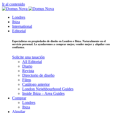
Ir al contenido
Londres
Ibiza
International
Editorial
Especialistas en propiedades de diseño en Londres e Ibiza. Naturalmente en el
servicio personal. Le ayudaremos a comprar mejor, vender mejor y alquilar con
confianza.
Solicite una tasación
All Editorial
Diario
Revista
Directorio de diseño
Films
Catálogo anterior
London Neighbourhood Guides
Inside Ibiza – Area Guides
Comprar
Londres
Ibiza
Alquilar