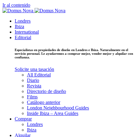
Ir al contenido
Londres
Ibiza
International
Editorial
Especialistas en propiedades de diseño en Londres e Ibiza. Naturalmente en el
servicio personal. Le ayudaremos a comprar mejor, vender mejor y alquilar con
confianza.
Solicite una tasación
All Editorial
Diario
Revista
Directorio de diseño
Films
Catálogo anterior
London Neighbourhood Guides
Inside Ibiza – Area Guides
Comprar
Londres
Ibiza
Alquilar