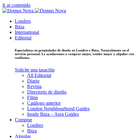
Ir al contenido
Londres
Ibiza
International
Editorial
Especialistas en propiedades de diseño en Londres e Ibiza. Naturalmente en el
servicio personal. Le ayudaremos a comprar mejor, vender mejor y alquilar con
confianza.
Solicite una tasación
All Editorial
Diario
Revista
Directorio de diseño
Films
Catálogo anterior
London Neighbourhood Guides
Inside Ibiza – Area Guides
Comprar
Londres
Ibiza
Alquilar