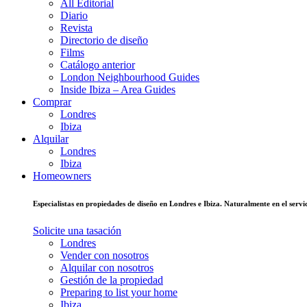
All Editorial
Diario
Revista
Directorio de diseño
Films
Catálogo anterior
London Neighbourhood Guides
Inside Ibiza – Area Guides
Comprar
Londres
Ibiza
Alquilar
Londres
Ibiza
Homeowners
Especialistas en propiedades de diseño en Londres e Ibiza. Naturalmente en el ser
Solicite una tasación
Londres
Vender con nosotros
Alquilar con nosotros
Gestión de la propiedad
Preparing to list your home
Ibiza