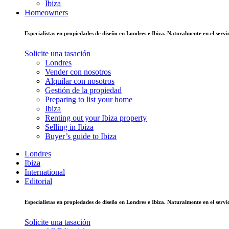
Ibiza
Homeowners
Especialistas en propiedades de diseño en Londres e Ibiza. Naturalmente en el ser
Solicite una tasación
Londres
Vender con nosotros
Alquilar con nosotros
Gestión de la propiedad
Preparing to list your home
Ibiza
Renting out your Ibiza property
Selling in Ibiza
Buyer’s guide to Ibiza
Londres
Ibiza
International
Editorial
Especialistas en propiedades de diseño en Londres e Ibiza. Naturalmente en el ser
Solicite una tasación