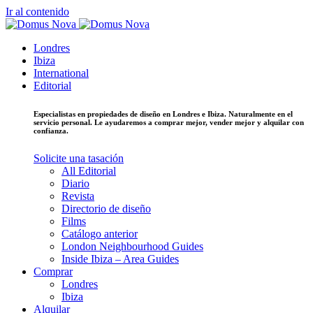
Ir al contenido
Londres
Ibiza
International
Editorial
Especialistas en propiedades de diseño en Londres e Ibiza. Naturalmente en el
servicio personal. Le ayudaremos a comprar mejor, vender mejor y alquilar con
confianza.
Solicite una tasación
All Editorial
Diario
Revista
Directorio de diseño
Films
Catálogo anterior
London Neighbourhood Guides
Inside Ibiza – Area Guides
Comprar
Londres
Ibiza
Alquilar