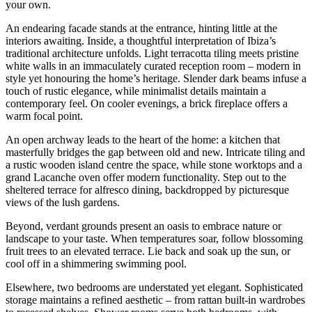
your own.
An endearing facade stands at the entrance, hinting little at the
interiors awaiting. Inside, a thoughtful interpretation of Ibiza’s
traditional architecture unfolds. Light terracotta tiling meets pristine
white walls in an immaculately curated reception room – modern in
style yet honouring the home’s heritage. Slender dark beams infuse a
touch of rustic elegance, while minimalist details maintain a
contemporary feel. On cooler evenings, a brick fireplace offers a
warm focal point.
An open archway leads to the heart of the home: a kitchen that
masterfully bridges the gap between old and new. Intricate tiling and
a rustic wooden island centre the space, while stone worktops and a
grand Lacanche oven offer modern functionality. Step out to the
sheltered terrace for alfresco dining, backdropped by picturesque
views of the lush gardens.
Beyond, verdant grounds present an oasis to embrace nature or
landscape to your taste. When temperatures soar, follow blossoming
fruit trees to an elevated terrace. Lie back and soak up the sun, or
cool off in a shimmering swimming pool.
Elsewhere, two bedrooms are understated yet elegant. Sophisticated
storage maintains a refined aesthetic – from rattan built-in wardrobes