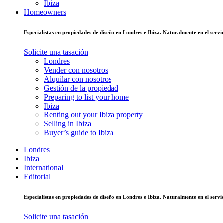
Ibiza
Homeowners
Especialistas en propiedades de diseño en Londres e Ibiza. Naturalmente en el ser
Solicite una tasación
Londres
Vender con nosotros
Alquilar con nosotros
Gestión de la propiedad
Preparing to list your home
Ibiza
Renting out your Ibiza property
Selling in Ibiza
Buyer’s guide to Ibiza
Londres
Ibiza
International
Editorial
Especialistas en propiedades de diseño en Londres e Ibiza. Naturalmente en el ser
Solicite una tasación