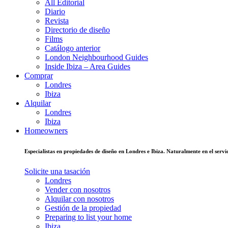
All Editorial
Diario
Revista
Directorio de diseño
Films
Catálogo anterior
London Neighbourhood Guides
Inside Ibiza – Area Guides
Comprar
Londres
Ibiza
Alquilar
Londres
Ibiza
Homeowners
Especialistas en propiedades de diseño en Londres e Ibiza. Naturalmente en el ser
Solicite una tasación
Londres
Vender con nosotros
Alquilar con nosotros
Gestión de la propiedad
Preparing to list your home
Ibiza